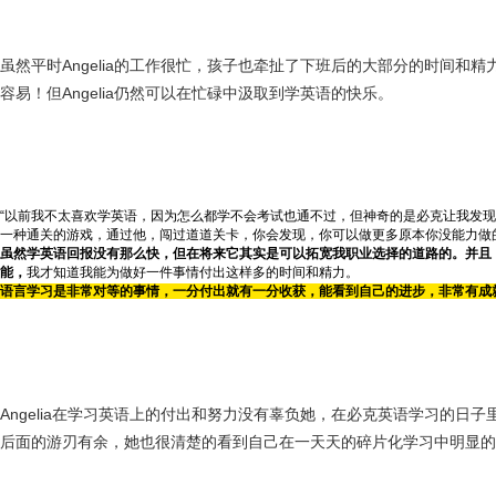
虽然平时Angelia的工作很忙，孩子也牵扯了下班后的大部分的时间和
容易！但Angelia仍然可以在忙碌中汲取到学英语的快乐。
“以前我不太喜欢学英语，因为怎么都学不会考试也通不过，但神奇的是必克让我发
一种通关的游戏，通过他，闯过道道关卡，你会发现，你可以做更多原本你没能力做
虽然学英语回报没有那么快，但在将来它其实是可以拓宽我职业选择的道路的。并且
能，
我才知道我能为做好一件事情付出这样多的时间和精力。
语言学习是非常对等的事情，一分付出就有一分收获，能看到自己的进步，非常有成
Angelia在学习英语上的付出和努力没有辜负她，在必克英语学习的日
后面的游刃有余，她也很清楚的看到自己在一天天的碎片化学习中明显的