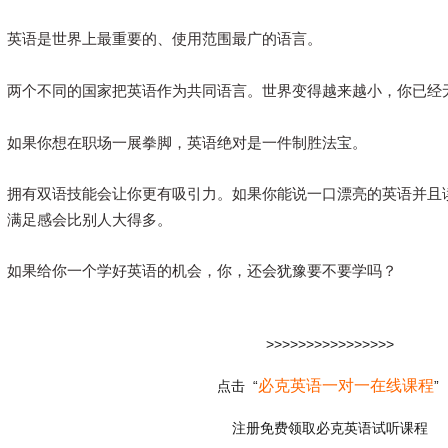
2.别怕犯错！
外国人学中文的时候，也会遇到困惑的地方，买和
讲道理，犯错是很正常，不要害怕。我在上课的时候，老师也会
英语是世界上最重要的、使用范围最广的语言。
时态、语态、单复数、句子结构、前置后置、定语、连接词。老
深刻。如果不把错误犯出来，永远意识到这是个错误。
两个不同的国家把英语作为共同语言。世界变得越来越小，你已经
3.抓准机会多说，多练。
我试过一段时间，每天1-2个小时去说
如果你想在职场一展拳脚，英语绝对是一件制胜法宝。
国朋友吃饭，跟他们聊天。在这个过程中，可以了解到很多东西
说中文，能很明确很舒服地用英文表达出来。
这是我们要学习的
拥有双语技能会让你更有吸引力。如果你能说一口漂亮的英语并且
满足感会比别人大得多。
如果给你一个学好英语的机会，你，还会犹豫要不要学吗？
>>>>>>>>>>>>>>>>
必克英语一对一在线课程
点击 “
”
注册免费领取必克英语试听课程