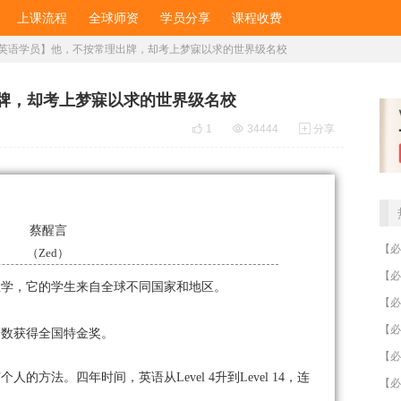
上课流程
全球师资
学员分享
课程收费
英语学员】他，不按常理出牌，却考上梦寐以求的世界级名校
牌，却考上梦寐以求的世界级名校

1

34444

分享
蔡醒言
（Zed）
教学，它的学生来自全球不同国家和地区。
分数获得全国特金奖。
人的方法。四年时间，英语从Level
4
升到Level
14
，
连
【必