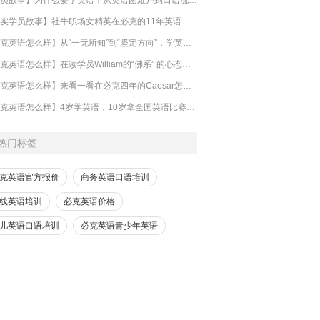
【真实学员故事】社牛职场女精英在必克的11年英语学习历程：提升的是英语，改变的是人生！
【必克英语怎么样】从“一无所知”到“坚定方向”，学英语也可以不走寻常路
【必克英语怎么样】在读学员William的“佛系” 的心态和习惯
【必克英语怎么样】来看一看在必克四年的Caesar怎么说的？
【必克英语怎么样】4岁学英语，10岁拿全国英语比赛冠军，他的优秀值得你尖叫！
热门标签
克英语官方报价
商务英语口语培训
线英语培训
必克英语价格
儿英语口语培训
必克英语青少年英语