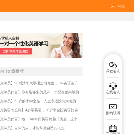

登录

热门文章推荐
课程咨询
【必克学员】90后清华大学硕士研究生，1年英语连升4个等级！这方法你也可以学！

【必克学员代言】你有足够多的见识，才配有更高级的生活
在线咨询
【必克学员】53岁的求学之路，人生永远没有太晚的开始

【必克英语怎么样】4岁学英语，10岁拿全国英语比赛冠军，他的优秀值得你尖叫！
预约试听
【必克学员代言】她，3年时间英语跨越式质变，这个秘诀你可以学！

克学员】自律的人，才能掌握自己的人生