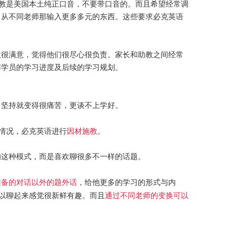
外教是美国本土纯正口音，不要带口音的。
而且希望经常调
，从不同老师那输入更多多元的东西。
这些要求必克英语
教很满意，觉得他们很尽心很负责。家长和助教之间经常
解学员的学习进度及后续的学习规划。
，坚持就变得很痛苦，更谈不上学好。
因材施教
个情况，必克英语进行
。
的这种模式，而是喜欢聊很多不一样的话题。
准备的对话以外的题外话
，给他更多的学习的形式与内
通过不同老师的变换可以
所以聊起来感觉很新鲜有趣。而且