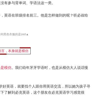
是没有参与背单词、学语法这一类。
好，
英语在班级排名前三
。他是怎样做到的呢？听必叔给
中间黑色衣服的是zed
▲
语言，本身就是模仿
得是模仿
。我们幼年牙牙学语时，也是从模仿大人说话慢
学好英语，就要找个人跟你用英语交流，所以她为孩子寻
荐下了解到
必克英语，这个朋友在必克英语学习感觉很