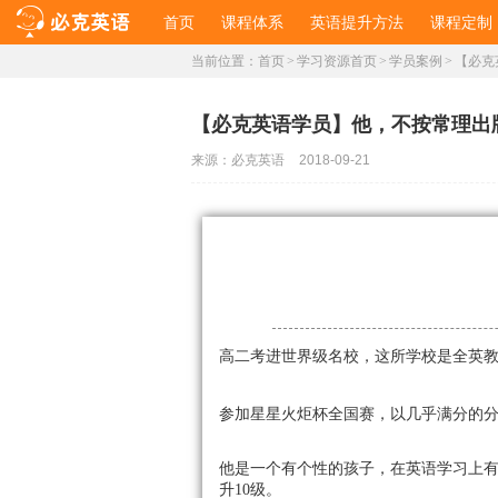
首页
课程体系
英语提升方法
课程定制
当前位置：
首页
>
学习资源首页
>
学员案例
>
【必克
【必克英语学员】他，不按常理出
来源：
必克英语
2018-09-21
高二考进世界级名校，这所学校是全英
参加星星火炬杯全国赛，
以几乎满分的
他是一个有个性的孩子，在英语学习上有个
升10级
。