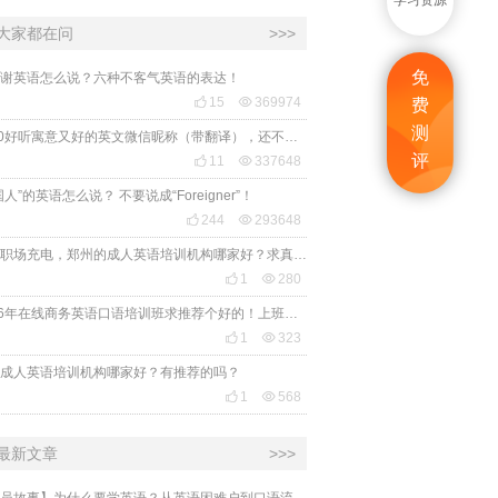
学习资源
大家都在问
>>>
免
谢英语怎么说？六种不客气英语的表达！

15

369974
费
测
2020好听寓意又好的英文微信昵称（带翻译），还不赶紧get起来！
评

11

337648
国人”的英语怎么说？ 不要说成“Foreigner”！

244

293648
想给职场充电，郑州的成人英语培训机构哪家好？求真实体验，广告勿扰，感谢！

1

280
2026年在线商务英语口语培训班求推荐个好的！上班族急需，哪家好？

1

323
成人英语培训机构哪家好？有推荐的吗？

1

568
最新文章
>>>
【学员故事】为什么要学英语？从英语困难户到口语流利说，她一直保持着随时随地快乐学英语的初衷