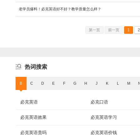
老学员爆料！必克英语好不好？教学质量怎么样？
第一页
前一页
1
2

热词搜索
B
C
D
E
F
G
H
J
K
L
M
必克英语
必克口语
必克英语效果
必克英语学习
必克英语贵吗
必克英语价钱