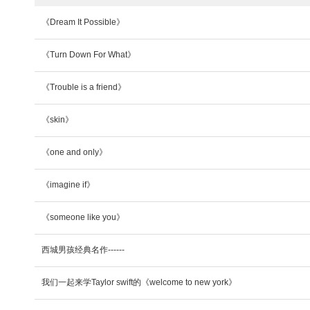
《Dream It Possible》
《Turn Down For What》
《Trouble is a friend》
《skin》
《one and only》
《imagine if》
《someone like you》
西城男孩经典名作------
我们一起来学Taylor swift的《welcome to new york》