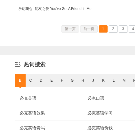
乐动我心- 朋友之爱 You've Got A Friend In Me
第一页
前一页
1
2
3
4

热词搜索
B
C
D
E
F
G
H
J
K
L
M
必克英语
必克口语
必克英语效果
必克英语学习
必克英语贵吗
必克英语价钱