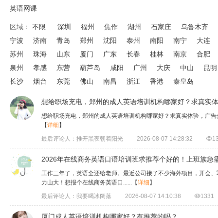
英语网课
区域：
不限
深圳
福州
焦作
湖州
石家庄
乌鲁木齐
宁波
济南
青岛
郑州
沈阳
泰州
南阳
南宁
大连
苏州
珠海
山东
厦门
广东
长春
桂林
南京
合肥
泉州
孝感
东营
葫芦岛
咸阳
广州
大庆
中山
昆明
长沙
烟台
东莞
佛山
南昌
浙江
香港
秦皇岛
想给职场充电，郑州的成人英语培训机构哪家好？求真实
想给职场充电，郑州的成人英语培训机构哪家好？求真实体验，广告
【
详细
】
最后评论人：推开黑夜朝着阳光
2026-08-07 14:28:32

1
2026年在线商务英语口语培训班求推荐个好的！上班族急
工作三年了，英语全还给老师。最近公司接了不少海外项目，开会、写邮件、
力山大！想报个在线商务英语口......
【
详细
】
最后评论人：我要喝冰阔落
2026-08-07 14:10:38

1331
厦门成人英语培训机构哪家好？有推荐的吗？