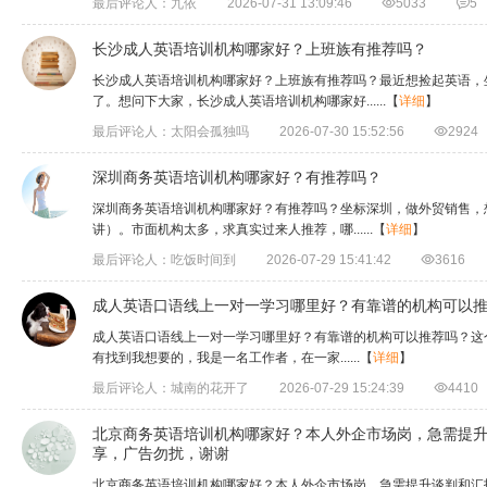
最后评论人：九依
2026-07-31 13:09:46

5033

5
长沙成人英语培训机构哪家好？上班族有推荐吗？
长沙成人英语培训机构哪家好？上班族有推荐吗？最近想捡起英语，
了。想问下大家，长沙成人英语培训机构哪家好......
【
详细
】
最后评论人：太阳会孤独吗
2026-07-30 15:52:56

2924
深圳商务英语培训机构哪家好？有推荐吗？
深圳商务英语培训机构哪家好？有推荐吗？坐标深圳，做外贸销售，
讲）。市面机构太多，求真实过来人推荐，哪......
【
详细
】
最后评论人：吃饭时间到
2026-07-29 15:41:42

3616
成人英语口语线上一对一学习哪里好？有靠谱的机构可以
​成人英语口语线上一对一学习哪里好？有靠谱的机构可以推荐吗？
有找到我想要的，我是一名工作者，在一家......
【
详细
】
最后评论人：城南的花开了
2026-07-29 15:24:39

4410
​北京商务英语培训机构哪家好？本人外企市场岗，急需提
享，广告勿扰，谢谢
​北京商务英语培训机构哪家好？本人外企市场岗，急需提升谈判和