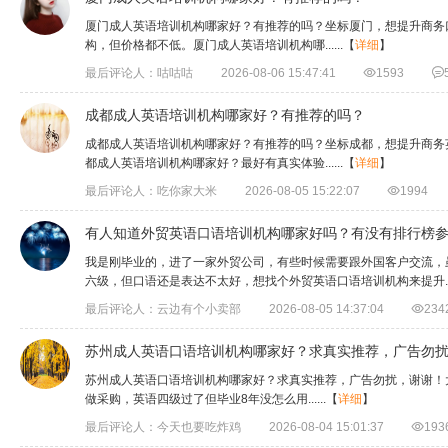
厦门成人英语培训机构哪家好？有推荐的吗？坐标厦门，想提升商务
构，但价格都不低。厦门成人英语培训机构哪......
【
详细
】
最后评论人：咕咕咕
2026-08-06 15:47:41

1593

成都成人英语培训机构哪家好？有推荐的吗？
成都成人英语培训机构哪家好？有推荐的吗？坐标成都，想提升商务
都成人英语培训机构哪家好？最好有真实体验......
【
详细
】
最后评论人：吃你家大米
2026-08-05 15:22:07

1994
有人知道外贸英语口语培训机构哪家好吗？有没有排行榜
我是刚毕业的，进了一家外贸公司，有些时候需要跟外国客户交流，
六级，但口语还是表达不太好，想找个外贸英语口语培训机构来提升....
最后评论人：云边有个小卖部
2026-08-05 14:37:04

234
苏州成人英语口语培训机构哪家好？求真实推荐，广告勿
苏州成人英语口语培训机构哪家好？求真实推荐，广告勿扰，谢谢！
做采购，英语四级过了但毕业8年没怎么用......
【
详细
】
最后评论人：今天也要吃炸鸡
2026-08-04 15:01:37

193