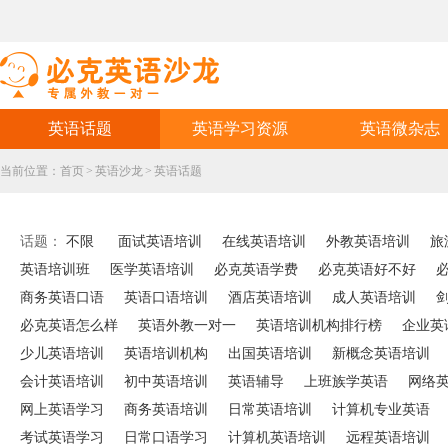
英语话题
英语学习资源
英语微杂志
当前位置：
首页
>
英语沙龙
>
英语话题
话题：
不限
面试英语培训
在线英语培训
外教英语培训
旅
英语培训班
医学英语培训
必克英语学费
必克英语好不好
商务英语口语
英语口语培训
酒店英语培训
成人英语培训
必克英语怎么样
英语外教一对一
英语培训机构排行榜
企业英
少儿英语培训
英语培训机构
出国英语培训
新概念英语培训
会计英语培训
初中英语培训
英语辅导
上班族学英语
网络
网上英语学习
商务英语培训
日常英语培训
计算机专业英语
考试英语学习
日常口语学习
计算机英语培训
远程英语培训