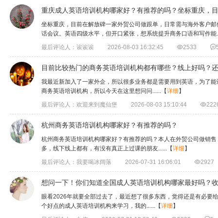
重庆成人英语培训机构哪家好？有推荐的吗？坐标重庆，
坐标重庆，目前在解放碑一家外贸公司做跟单，日常需与海外客户邮
话会议。英语四级水平，但开口紧张，想系统提升商务口语和写作能....
最后评论人：诶诶诶
2026-08-03 16:32:45

2533

目前比较热门的商务英语培训机构都有哪些？线上好吗？
​我最近新加入了一家外企，所以很多业务都是需要用到英语，为了
商务英语培训机构，所以今天在这里想问问......
【
详细
】
最后评论人：欢迎来到魔仙堡
2026-08-03 15:10:44

222
杭州商务英语培训机构哪家好？有推荐的吗？
​杭州商务英语培训机构哪家好？有推荐的吗？本人在外贸公司做销
多，线下线上都有，有没有真正上过课的朋友......
【
详细
】
最后评论人：我要喝冰阔落
2026-07-31 16:06:01

2927
想问一下！你们知道全国成人英语培训机构哪家最好吗？
眼看2026年就要全部过去了，最近想了很多东西，觉得还是有必要
个好点的成人英语培训机构来学习，我的......
【
详细
】