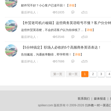
邮件写不好？小心客户已读不回！
【
详细
】
最后评论人：

51835


11
【外贸老司机の秘籍】这些商务英语暗号不懂？客户分分钟
这些外贸英语梗，不会的话客户以为你掉线了…
【
详细
】
最后评论人：

53546


10
【5分钟搞定】职场人必收的5个高频商务英语表达！
告别尴尬，沟通效率翻倍，即学即用！
【
详细
】
最后评论人：

57686


25
第一页
前一页
1
2
3
4
联系我们
|
媒体报道
|
spiiker.com 版权所有 © 2009-2026 找
外教一对一英语