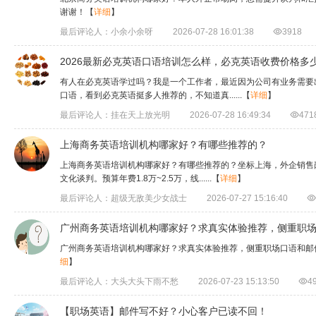
谢谢！
【
详细
】
最后评论人：小余小余呀
2026-07-28 16:01:38

3918
2026最新必克英语口语培训怎么样，必克英语收费价格多
有人在必克英语学过吗？我是一个工作者，最近因为公司有业务需要
口语，看到必克英语挺多人推荐的，不知道真......
【
详细
】
最后评论人：挂在天上放光明
2026-07-28 16:49:34

471
上海商务英语培训机构哪家好？有哪些推荐的？
上海商务英语培训机构哪家好？有哪些推荐的？坐标上海，外企销售
文化谈判。预算年费1.8万~2.5万，线......
【
详细
】
最后评论人：超级无敌美少女战士
2026-07-27 15:16:40

广州商务英语培训机构哪家好？求真实体验推荐，侧重职
广州商务英语培训机构哪家好？求真实体验推荐，侧重职场口语和邮
细
】
最后评论人：大头大头下雨不愁
2026-07-23 15:13:50

4
【职场英语】邮件写不好？小心客户已读不回！