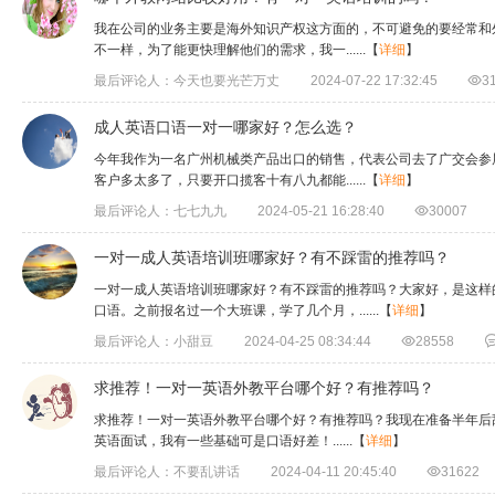
​我在公司的业务主要是海外知识产权这方面的，不可避免的要经常
不一样，为了能更快理解他们的需求，我一......
【
详细
】
最后评论人：今天也要光芒万丈
2024-07-22 17:32:45

3
成人英语口语一对一哪家好？怎么选？
​今年我作为一名广州机械类产品出口的销售，代表公司去了广交会
客户多太多了，只要开口揽客十有八九都能......
【
详细
】
最后评论人：七七九九
2024-05-21 16:28:40

30007
一对一成人英语培训班哪家好？有不踩雷的推荐吗？
一对一成人英语培训班哪家好？有不踩雷的推荐吗？大家好，是这样
口语。之前报名过一个大班课，学了几个月，......
【
详细
】
最后评论人：小甜豆
2024-04-25 08:34:44

28558
求推荐！一对一英语外教平台哪个好？有推荐吗？
​求推荐！一对一英语外教平台哪个好？有推荐吗？我现在准备半年
英语面试，我有一些基础可是口语好差！​......
【
详细
】
最后评论人：不要乱讲话
2024-04-11 20:45:40

31622