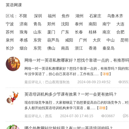
英语网课
区域：
不限
深圳
福州
焦作
湖州
石家庄
乌鲁木齐
宁波
济南
青岛
郑州
沈阳
泰州
南阳
南宁
大连
苏州
珠海
山东
厦门
广东
长春
桂林
南京
合肥
泉州
孝感
东营
葫芦岛
咸阳
广州
大庆
中山
昆明
长沙
烟台
东莞
佛山
南昌
浙江
香港
秦皇岛
网络一对一英语私教哪家好？想找个靠谱一点的，有推荐
网络一对一英语私教哪家好？想找个靠谱一点的，有推荐吗？我的情
年没学英语了，担心自己英语不好，工作有压......
【
详细
】
最后评论人：巴山夜雨涨秋池
2024-08-09 23:49:52

355
英语培训机构多少节课有效果？一对一会更有效吗？
​现在职场竞争激烈，大家都铆足了劲想要提高自己的职场竞争力，
多人都开始找英语培训机构来学习英语，最......
【
详细
】
最后评论人：西瓜
2024-07-30 17:46:15

33667

5
哪个外教网站比较好用？有一对一英语培训的吗？