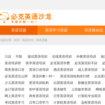
英语话题
英语学习资源
英语微杂志
当前位置：
首页
>
英语沙龙
>
英语话题
话题：
不限
面试英语培训
在线英语培训
外教英语培训
旅
英语培训班
医学英语培训
必克英语学费
必克英语好不好
商务英语口语
英语口语培训
酒店英语培训
成人英语培训
必克英语怎么样
英语外教一对一
英语培训机构排行榜
企业英
少儿英语培训
英语培训机构
出国英语培训
新概念英语培训
会计英语培训
初中英语培训
英语辅导
上班族学英语
网络
网上英语学习
商务英语培训
日常英语培训
计算机专业英语
考试英语学习
日常口语学习
计算机英语培训
远程英语培训