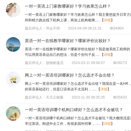
一对一英语上门家教哪家好？学习效果怎么样？
一对一英语上门家教哪家好？学习效果怎么样？我主要想提升日常方
间和精力跑去线下机构上课，再加上机构都离......
【
详细
】
最后评论人：羽众不同
2024-04-09 08:31:31

34904
英语一对一在线教学哪家好？哪家评价比较好？
英语一对一在线教学哪家好？哪家评价比较好？我是做系统工程师的
可以用英语表达自己的想法，但是个别句子反......
【
详细
】
最后评论人：甜桃邮递员
2024-03-11 09:06:07

39273
​网上一对一英语培训哪家好？怎么选才不会出错？
网上一对一英语培训哪家好？怎么选才不会出错？我现在是一名HR
的英语基础还行，但是口语表达不太流利，......
【
详细
】
最后评论人：天天正能量
2023-11-30 08:35:35

35633
一对一英语培训哪个机构口碑好？怎么选才不会被坑？
一对一英语培训哪个机构口碑好？怎么选才不会被坑？我大概情况是
学过英语。刚进外企工作，有很多国外同事，......
【
详细
】