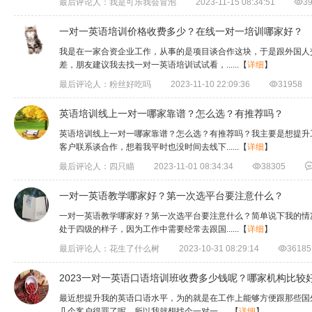
最后评论人：我是可乐我会冒泡
2023-11-15 08:34:51

3
一对一英语培训价格收费多少？在线一对一培训哪家好？
​我是在一家合资企业工作，从事的是项目谈合作这块，于是跟外国
差，朋友建议我去找一对一英语培训试试看，......
【
详细
】
最后评论人：粉丝好吃吗
2023-11-10 22:09:36

31958
英语培训线上一对一哪家靠谱？怎么选？有推荐吗？
英语培训线上一对一哪家靠谱？怎么选？有推荐吗？我主要是想提升
客户联系谈合作，想着我平时也没时间去线下......
【
详细
】
最后评论人：四只瞄
2023-11-01 08:34:34

38305
一对一英语教学哪家好？第一次选平台要注意什么？
一对一英语教学哪家好？第一次选平台要注意什么？简单说下我的情
处于四级的样子，因为工作中需要经常去跟国......
【
详细
】
最后评论人：花生了什么树
2023-10-31 08:29:14

36185
2023一对一英语口语培训班收费多少钱呢？哪家机构比较
​最近想提升我的英语口语水平，为的就是在工作上能够方便跟那些
几个客户得罪了呢，所以我就想找个一对一......
【
详细
】