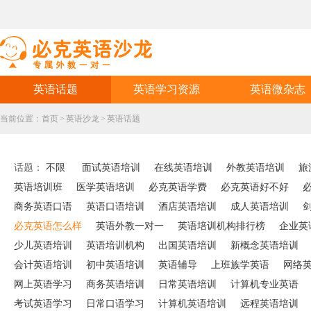
英语话题
英语学习资源
英语微杂志
当前位置：
首页
>
英语沙龙
>
英语话题
话题：
不限
面试英语培训
在线英语培训
外教英语培训
旅
英语培训班
医学英语培训
必克英语学费
必克英语好不好
商务英语口语
英语口语培训
酒店英语培训
成人英语培训
必克英语怎么样
英语外教一对一
英语培训机构排行榜
企业英
少儿英语培训
英语培训机构
出国英语培训
新概念英语培训
会计英语培训
初中英语培训
英语辅导
上班族学英语
网络
网上英语学习
商务英语培训
日常英语培训
计算机专业英语
考试英语学习
日常口语学习
计算机英语培训
远程英语培训