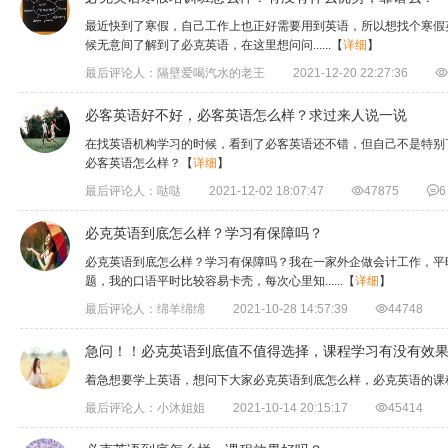
最近快到了寒假，自己工作上也正好需要用到英语，所以想找个寒假
候无意间了解到了必克英语，在这里想问问​......
【
详细
】
最后评论人：隔壁爱喝汽水的老王
2021-12-20 22:27:36

必客英语好不好，必客英语怎么样？求过来人说一说
在找英语机构学习的时候，看到了必客英语还不错，但自己不是特别
必客英语怎么样？
【
详细
】
最后评论人：哒哒
2021-12-02 18:07:47

47875

6
必克英语到底怎么样？学习有保障吗？
必克英语到底怎么样？学习有保障吗？我在一家外企做会计工作，平
题，我的口语平时比较容易卡壳，每次心里知......
【
详细
】
最后评论人：绵羊绵绵
2021-10-28 14:57:39

44748
急问！！必克英语到底值不值得选择，课程学习有没有效
着急想要学上英语，想问下大家必克英语到底怎么样，必克英语的课
最后评论人：小沐姐姐
2021-10-14 20:15:17

45414