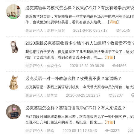
必克英语学习模式怎么样？效果好不好？有没有老学员来
最近想学好英语，方便能够在一些重要的商务场合中能够用英语流利
作，也就更加想要学好英语，看到有很多人给我......
【
详细
】
最后评论人：深林不归客
2021-04-30 09:37:17

45145
2020最新必克英语收费多少钱？有人知道吗？收费贵不贵
我也想过自学英语，但是坚持不了几天我就没法继续学下去了，这次
找起了英语培训班，看到必克英语还不错，网......
【
详细
】
最后评论人：你说什么
2020-12-31 09:36:26

44866
必克英语一对一外教怎么样？收费贵不贵？靠谱吗？
必克英语是一家线上英语培训机构，今天带大家老学员的评价，给大
最后评论人：恰笑笑
2020-08-25 18:22:37

38207
必克英语怎么样？英语口语教学好不好？有人来说说？
自己前段时间就跟老板出国出差，跟着老板去见了一些外国客户，发
全说不出几句比较流利的英语，所以我一回来......
【
详细
】
最后评论人：腻啥
2020-05-19 17:36:43

43327

5