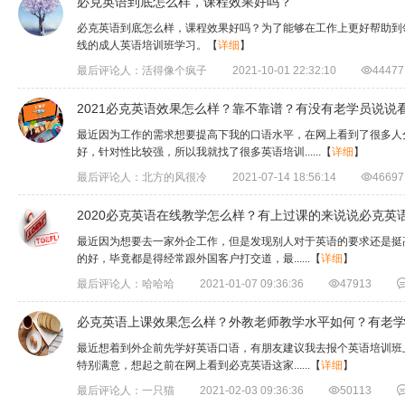
必克英语到底怎么样，课程效果好吗？
必克英语到底怎么样，课程效果好吗？为了能够在工作上更好帮助到
线的成人英语培训班学习。
【
详细
】
最后评论人：活得像个疯子
2021-10-01 22:32:10

44477
2021必克英语效果怎么样？靠不靠谱？有没有老学员说说
最近因为工作的需求想要提高下我的口语水平，在网上看到了很多人
好，针对性比较强，所以我就找了很多英语培训......
【
详细
】
最后评论人：北方的风很冷
2021-07-14 18:56:14

46697
2020必克英语在线教学怎么样？有上过课的来说说必克英
最近因为想要去一家外企工作，但是发现别人对于英语的要求还是挺
的好，毕竟都是得经常跟外国客户打交道，最......
【
详细
】
最后评论人：哈哈哈
2021-01-07 09:36:36

47913
必克英语上课效果怎么样？外教老师教学水平如何？有老
最近想着到外企前先学好英语口语，有朋友建议我去报个英语培训班
特别满意，想起之前在网上看到必克英语这家......
【
详细
】
最后评论人：一只猫
2021-02-03 09:36:36

50113