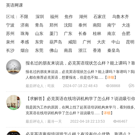
英语网课
区域：
不限
深圳
福州
焦作
湖州
石家庄
乌鲁木齐
宁波
济南
青岛
郑州
沈阳
泰州
南阳
南宁
大连
苏州
珠海
山东
厦门
广东
长春
桂林
南京
合肥
泉州
孝感
东营
葫芦岛
咸阳
广州
大庆
中山
昆明
长沙
烟台
东莞
佛山
南昌
浙江
香港
秦皇岛
报名过的朋友来说说，必克英语现状怎么样？能上课吗？
报名过的朋友来说说，必克英语现状怎么样？能上课吗？靠谱吗？我
人都在推荐必克英语，想要报名，但是也不知......
【
详细
】
最后评论人：司辰
2024-07-18 22:48:43

38868

5
【求解答】必克英语在线培训机构学了怎么样？说说吸引
我是因为工作的原因，在网上找了起英语培训机构来学习，看到很多
克英语在线培训机构学了怎么样？说说吸引......
【
详细
】
最后评论人：最冷一天
2022-04-18 22:13:53

46467
必克英语寒假培训班怎么样？有没有什么优势，靠谱么？