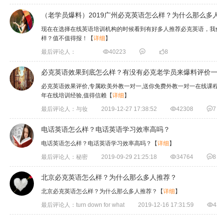
（老学员爆料）2019广州必克英语怎么样？为什么那么多
现在在选择在线英语培训机构的时候看到有好多人推荐必克英语，我
样？值不值得报！
【
详细
】
最后评论人：

40223


8
必克英语效果到底怎么样？有没有必克老学员来爆料评价
必克英语效果评价,专属欧美外教一对一,送你免费外教一对一在线课程,
年在线培训经验,值得信赖
【
详细
】
最后评论人：与妆
2019-12-27 17:38:52

42308

7
电话英语怎么样？电话英语学习效率高吗？
电话英语怎么样？电话英语学习效率高吗？
【
详细
】
最后评论人：秘密
2019-09-29 21:25:18

34764

8
北京必克英语怎么样？为什么那么多人推荐？
北京必克英语怎么样？为什么那么多人推荐？
【
详细
】
最后评论人：turn down for what
2019-12-16 17:31:59

4